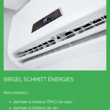
BIRGEL SCHMITT ÉNERGIES
Nos métiers :
pompe à chaleur (PAC) air-eau ;
pompe à chaleur air-air ;