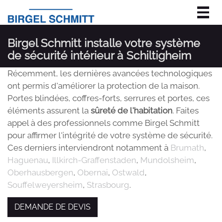
Togg
navig
Birgel Schmitt installe votre système
de sécurité intérieur à Schiltigheim
Récemment, les dernières avancées technologiques
ont permis d'améliorer la protection de la maison.
Portes blindées, coffres-forts, serrures et portes, ces
éléments assurent la
sûreté de l'habitation
. Faites
appel à des professionnels comme Birgel Schmitt
pour affirmer l'intégrité de votre système de sécurité.
Ces derniers interviendront notamment à
Brumath
,
Haguenau
,
Illkirch-Graffenstaden
,
Mundolsheim
,
Oberhausbergen
,
Obernai
,
Ostwald
,
Souffelweyersheim
,
Strasbourg
.
DEMANDE DE DEVIS